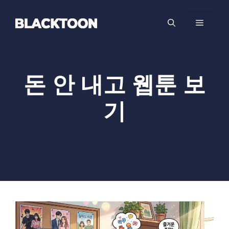
컨
텐
메
츠
로
뉴
건
너
돈 안 내고 웹툰 보
뛰
기
기